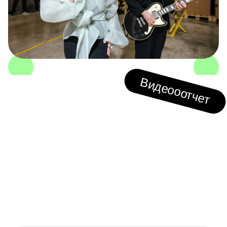
Видеооотчет