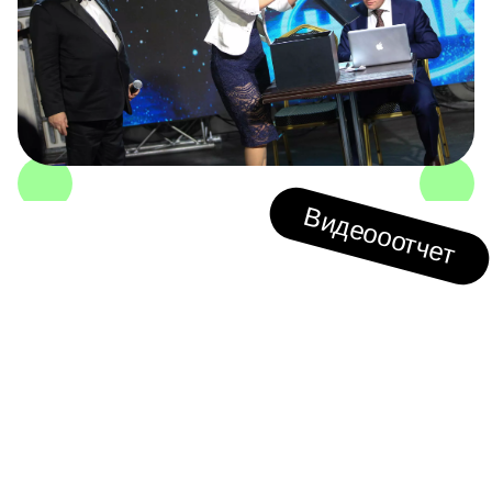
Видеооотчет