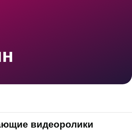
шн
ающие видеоролики