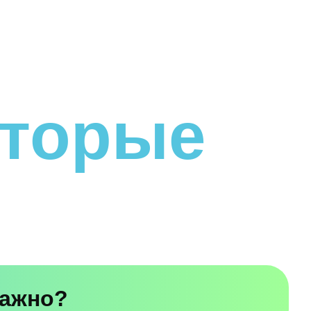
торые
важно?