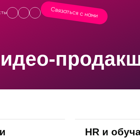
Связаться с нами
кты
кты
идео-продак
и
HR и обуч