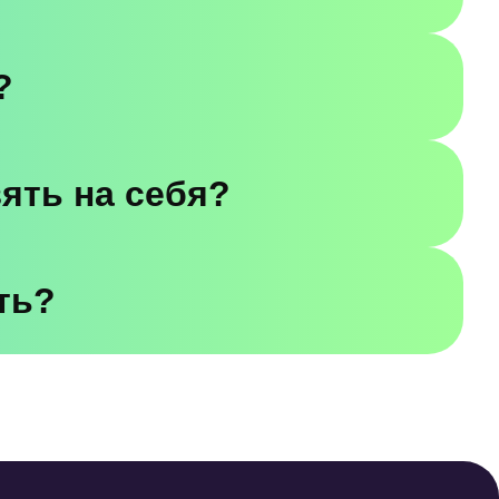
?
зять на себя?
ть?