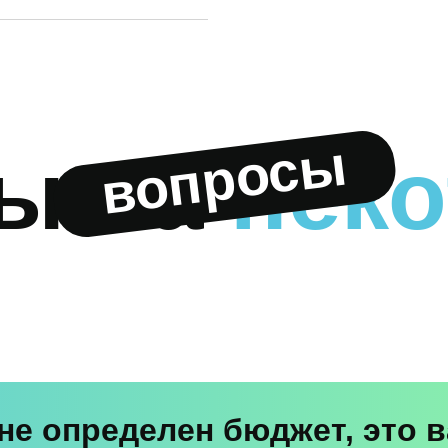
вопросы
ы на
неко
 не определен бюджет, это 