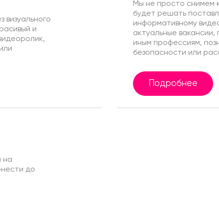
Мы не просто снимем к
будет решать поставл
з визуального
информативному видео
красивый и
актуальные вакансии, 
видеоролик,
иным профессиям, поз
или
безопасности или рас
Подробнее
 на
онести до