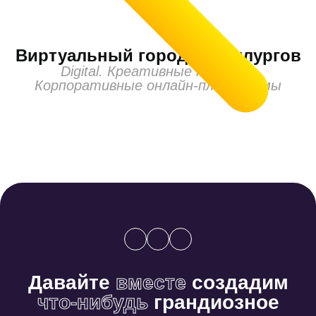
Виртуальный город металлургов
Digital. Креативные проекты
Корпоративные онлайн-платформы
Давайте
вместе
создадим
что-нибудь
грандиозное