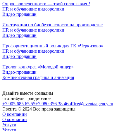
Опрос вовлеченности — твой голос важен!
HR и обучающие видеоролики
Видео-продакшн
Инструкция по биобезопасности на производстве
HR и обучающие видеоролики
Видео-продакшн
Профориентационный ролик для ГК «Черкизово»
HR и обучающие видеоролики
Видео-продакшн
Пролог конкурса «Молодой лидер»
Видео-продакшн
Компьютерная графика и анимация
Давайте
вместе
создадим
что-нибудь
грандиозное
+7 905 685 65 55
+7 980 356 38 46
office@eventaagency.ru
Эвента © 2024 Все права защищены
О компании
О компании
Услуги
Услуги